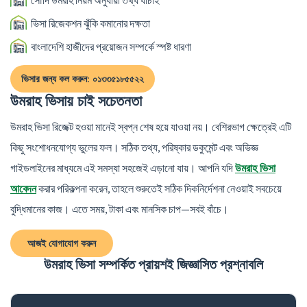
ভিসা রিজেকশন ঝুঁকি কমানোর দক্ষতা
বাংলাদেশি হাজীদের প্রয়োজন সম্পর্কে স্পষ্ট ধারণা
ভিসার জন্য কল করুন: ০১৩৩৫১৮৫৫২২
উমরাহ ভিসায় চাই সচেতনতা
উমরাহ ভিসা রিজেক্ট হওয়া মানেই স্বপ্ন শেষ হয়ে যাওয়া নয়। বেশিরভাগ ক্ষেত্রেই এটি
কিছু সংশোধনযোগ্য ভুলের ফল। সঠিক তথ্য, পরিষ্কার ডকুমেন্ট এবং অভিজ্ঞ
গাইডলাইনের মাধ্যমে এই সমস্যা সহজেই এড়ানো যায়। আপনি যদি
উমরাহ ভিসা
করার পরিকল্পনা করেন, তাহলে শুরুতেই সঠিক দিকনির্দেশনা নেওয়াই সবচেয়ে
আবেদন
বুদ্ধিমানের কাজ। এতে সময়, টাকা এবং মানসিক চাপ—সবই বাঁচে।
আজই যোগাযোগ করুন
উমরাহ ভিসা সম্পর্কিত প্রায়শই জিজ্ঞাসিত প্রশ্নাবলি