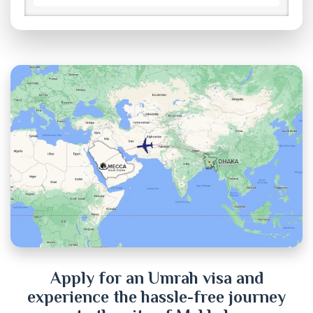
Bogra
Brahmanbaria
Chandpur
Chittagong
Chuadanga
Cox's Bazar
Cumilla
Dhaka
Apply for an Umrah visa and
experience the hassle-free journey
Dinajpur