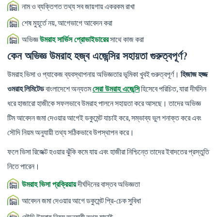
নাম ও ব্যক্তিগত তথ্য সব জায়গায় একরকম রাখা
শেষ মুহূর্তে নয়, আগেভাগে আবেদন করা
অভিজ্ঞ
সাথে কাজ করা
উমরাহ সার্ভিস প্রোভাইডারের
কেন অভিজ্ঞ উমরাহ হজ্ব এজেন্সির সহায়তা গুরুত্বপূর্ণ?
উমরাহ ভিসা ও প্যাকেজ ব্যবস্থাপনায় অভিজ্ঞতার ভূমিকা খুবই গুরুত্বপূর্ণ।
হিজাজ হজ্জ
ওমরাহ লিমিটেড
বাংলাদেশে অন্যতম
হিসেবে পরিচিত, যারা দীর্ঘদিন
সেরা উমরাহ এজেন্সি
ধরে হাজারো হাজীকে সফলভাবে উমরাহ পালনে সহায়তা করে আসছে। তাদের অভিজ্ঞ
টিম আবেদন জমা দেওয়ার আগেই ডকুমেন্ট যাচাই করে, সম্ভাব্য ভুল শনাক্ত করে এবং
সৌদি নিয়ম অনুযায়ী তথ্য সঠিকভাবে উপস্থাপন করে।
ফলে ভিসা রিজেক্ট হওয়ার ঝুঁকি কমে যায় এবং হাজীরা নিশ্চিন্তে তাদের ইবাদতের প্রস্তুতি
নিতে পারেন।
দীর্ঘদিনের বাস্তব অভিজ্ঞতা
উমরাহ ভিসা প্রক্রিয়ায়
আবেদন জমা দেওয়ার আগে ডকুমেন্ট প্রি-চেক সুবিধা
সৌদি উমরাহ নিয়ম অনুযায়ী তথ্য যাচাই