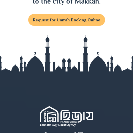
to the city of Makkah.
Faridpur
Request for Umrah Booking Online
Feni
Gaibandha
Gazipur
Gopalganj
Habiganj
Jamalpur
Jessore
Jhalokati