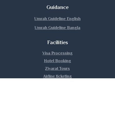
Madaripur
Guidance
Magura
Umrah Guideline English
Umrah Guideline Bangla
Manikganj
Facilities
Meherpur
Visa Processing
Moulvibazar
Hotel Booking
Munshiganj
Ziyarat Tours
Airline ticketing
Mymensingh
Umrah Training
Naogaon
Narail
|
|
|
About Us
Privacy Policy
Contact Us
Sitemap