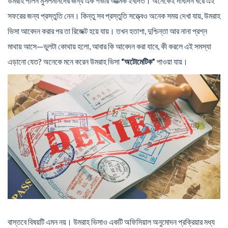
উমরাহ পালন মুসলমানদের জন্য এক গভীর আত্মিক ইবাদত। অনেকেই দীর্ঘদিন ধরে এই
সফরের জন্য প্রস্তুতি নেন। কিন্তু সব প্রস্তুতি সত্ত্বেও অনেক সময় দেখা যায়, উমরাহ
ভিসা আবেদন করার পর তা রিজেক্ট হয়ে যায়। তখন হতাশা, দুশ্চিন্তা আর নানা প্রশ্ন
মাথায় আসে—ভুলটা কোথায় হলো, আবার কি আবেদন করা যাবে, কী করলে এই সমস্যা
এড়ানো যেত? অনেকে মনে করেন উমরাহ ভিসা
“অটোমেটিক”
পাওয়া যায়।
বাস্তবে বিষয়টি এমন নয়। উমরাহ ভিসাও একটি অফিসিয়াল অনুমোদন প্রক্রিয়ার মধ্য