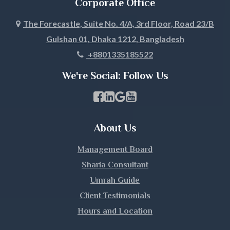
Corporate Office
Jhenaidah
The Forecastle, Suite No. 4/A, 3rd Floor, Road 23/B
Gulshan 01, Dhaka 1212, Bangladesh
Joypurhat
+8801335185522
Khagrachari
We're Social: Follow Us
Khulna
Facebook Page Link
linkedin Page Link
GBP Profile Link
Youtube Channel Link
Kishoreganj
About Us
Kurigram
Management Board
Kushtia
Sharia Consultant
Umrah Guide
Lakshmipur
Client Testimonials
Hours and Location
Lalmonirhat