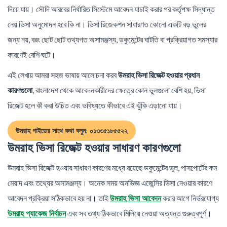
দিয়ে যায়। সৌদি আরবের নির্ধারিত সিস্টেমে আবেদন যাচাই করার পর কর্তৃপক্ষ সিদ্ধান্ত
নেয় ভিসা অনুমোদন হবে কি না। ভিসা রিজেকশন সাধারণত কোনো একটি বড় ভুলের
জন্য নয়, বরং ছোট ছোট তথ্যগত অসামঞ্জস্য, ডকুমেন্টের ঘাটতি বা প্রক্রিয়াগত সমস্যার
কারণেই বেশি ঘটে।
এই লেখায় আমরা সহজ ভাষায় আলোচনা করব
উমরাহ ভিসা রিজেক্ট হওয়ার প্রধান
কারণগুলো
, বাংলাদেশ থেকে আবেদনকারীদের ক্ষেত্রে কোন ভুলগুলো বেশি হয়, ভিসা
রিজেক্ট হলে কী করা উচিত এবং ভবিষ্যতে কীভাবে এই ঝুঁকি এড়ানো যায়।
উমরাহ গাইডের সাথে কথা বলুন: ০১৩৩৫১৮৫৫২২
উমরাহ ভিসা রিজেক্ট হওয়ার সাধারণ কারণগুলো
উমরাহ ভিসা রিজেক্ট হওয়ার সাধারণ কারণের মধ্যে রয়েছে ডকুমেন্টের ভুল, পাসপোর্টের কম
মেয়াদ এবং তথ্যের অসামঞ্জস্য। অনেক সময় অনভিজ্ঞ এজেন্সির ভিসা নেওয়ার কারণে
আবেদন প্রক্রিয়া সঠিকভাবে হয় না। তাই
করার আগে নির্ভরযোগ্য
উমরাহ ভিসা আবেদন
এবং সব তথ্য ঠিকভাবে মিলিয়ে নেওয়া অত্যন্ত গুরুত্বপূর্ণ।
উমরাহ প্যাকেজ নির্বাচন