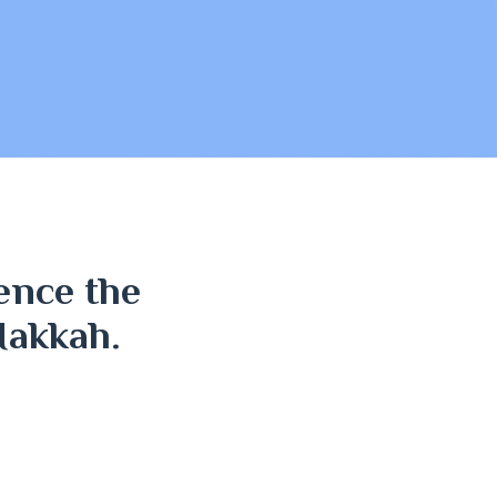
ence the
Makkah.