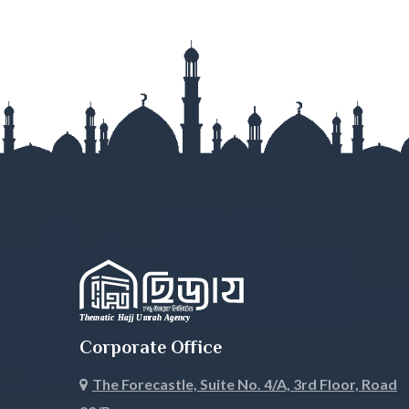
Manikganj
Meherpur
Moulvibazar
Munshigan
Mymensingh
Naogaon
Narail
Narayanga
Narsingdi
Natore
Nawabganj
Netrokona
Nilphamari
Noakhali
Corporate Office
Pabna
Panchagar
The Forecastle, Suite No. 4/A, 3rd Floor, Road
Patuakhali
Pirojpur