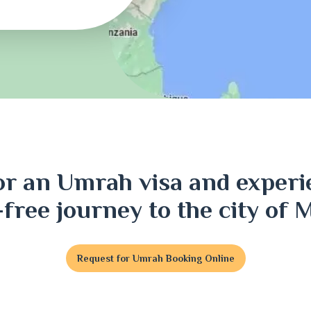
ri
or an Umrah visa and experi
j
-free journey to the city of 
Request for Umrah Booking Online
t