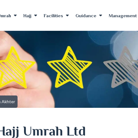
Umrah
Hajj
Facilities
Guidance
Management 
 Akhter
Hajj Umrah Ltd