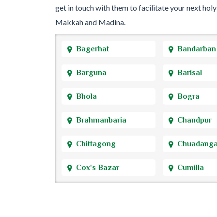
get in touch with them to facilitate your next holy
Makkah and Madina.
Bagerhat
Bandarban
Barguna
Barisal
Bhola
Bogra
Brahmanbaria
Chandpur
Chittagong
Chuadang
Cox's Bazar
Cumilla
Dhaka
Dinajpur
Faridpur
Feni