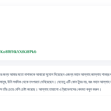
Link to Original Review Posted on Googl
/4Ko8RfHkXXtKi8Pk6
তের জন্য আমার মতো নাপাককে আবারো সূযোগ দিয়েছেন এজন্য মহান আল্লাহ জাল্লাহ শানহুর দ
ানুষ, উনি সবদিক থেকে তৎপরতা দেখিয়েছেন। যেহেতু এটি কোন ট্যুর নয়, বরং মহান আল্লাহ তা
 তাঁর চেয়ে বেশি চেষ্টা করেছে। আল্লাহ তায়ালাে এ ট্রাভেলসের খেদমত কবুল করুন।