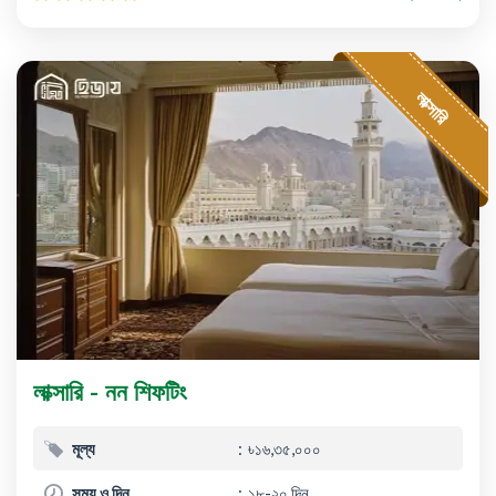
লাক্সারি
লাক্সারি - নন শিফটিং
মূল্য
৳১৬,৩৫,০০০
সময় ও দিন
১৮-২০ দিন