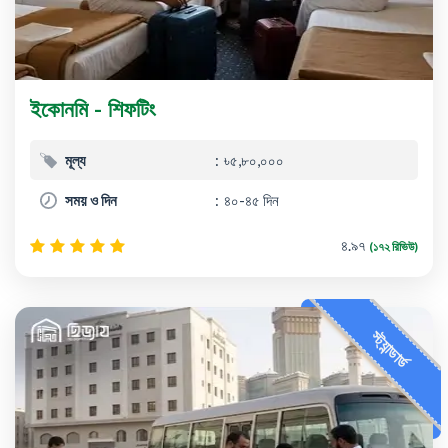
ইকোনমি - শিফটিং
মূল্য
৳৫,৮০,০০০
সময় ও দিন
৪০-৪৫ দিন
৪.৯৭
(১৭২ রিভিউ)
স্ট্যান্ডার্ড