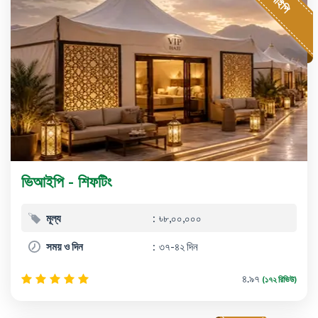
ভিআইপি - শিফটিং
মূল্য
৳৮,০০,০০০
সময় ও দিন
৩৭-৪২ দিন
৪.৯৭
(১৭২ রিভিউ)