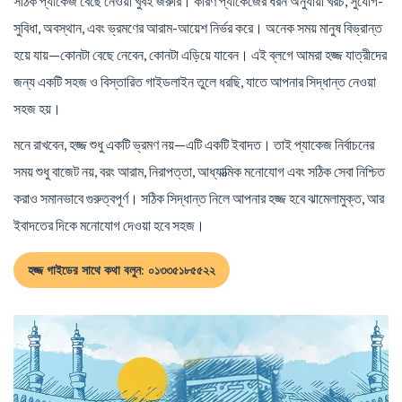
সঠিক প্যাকেজ বেছে নেওয়া খুবই জরুরি। কারণ প্যাকেজের ধরন অনুযায়ী খরচ, সুযোগ-
সুবিধা, অবস্থান, এবং ভ্রমণের আরাম-আয়েশ নির্ভর করে। অনেক সময় মানুষ বিভ্রান্ত
হয়ে যায়—কোনটা বেছে নেবেন, কোনটা এড়িয়ে যাবেন। এই ব্লগে আমরা হজ্জ যাত্রীদের
জন্য একটি সহজ ও বিস্তারিত গাইডলাইন তুলে ধরছি, যাতে আপনার সিদ্ধান্ত নেওয়া
সহজ হয়।
মনে রাখবেন, হজ্জ শুধু একটি ভ্রমণ নয়—এটি একটি ইবাদত। তাই প্যাকেজ নির্বাচনের
সময় শুধু বাজেট নয়, বরং আরাম, নিরাপত্তা, আধ্যাত্মিক মনোযোগ এবং সঠিক সেবা নিশ্চিত
করাও সমানভাবে গুরুত্বপূর্ণ। সঠিক সিদ্ধান্ত নিলে আপনার হজ্জ হবে ঝামেলামুক্ত, আর
ইবাদতের দিকে মনোযোগ দেওয়া হবে সহজ।
হজ্জ গাইডের সাথে কথা বলুন: ০১৩৩৫১৮৫৫২২