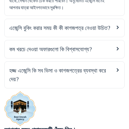
থাকে, সেখান থেকেও চেক করতে পারবেন। অনুমোদিত এজেন্সি মানেই
আপনার যাত্রা আইনগতভাবে সুরক্ষিত।
এজেন্সি বুকিং করার সময় কী কী কাগজপত্র নেওয়া উচিত?
কম খরচে দেওয়া অফারগুলো কি বিশ্বাসযোগ্য?
হজ্জ এজেন্সি কি সব ভিসা ও কাগজপত্রের ব্যবস্থা করে
দেয়?