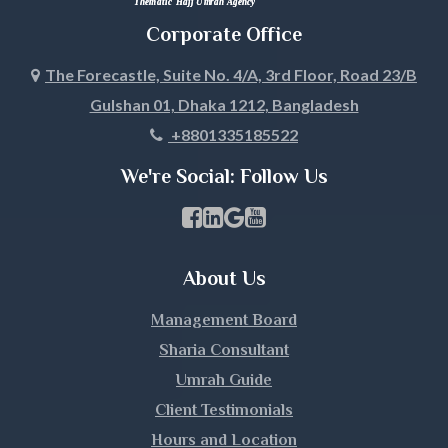
Jhenaidah
Corporate Office
Joypurhat
The Forecastle, Suite No. 4/A, 3rd Floor, Road 23/B
Gulshan 01, Dhaka 1212, Bangladesh
Khagrachari
+8801335185522
Khulna
We're Social: Follow Us
Kishoreganj
Facebook Page Link
linkedin Page Link
GBP Profile Link
Youtube Channel Link
Kurigram
About Us
Kushtia
Management Board
Lakshmipur
Sharia Consultant
Umrah Guide
Lalmonirhat
Client Testimonials
Hours and Location
Madaripur