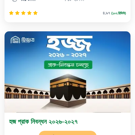
৪.৯৭
(১০২ রিভিউ)
হজ প্রাক নিবন্ধন ২০২৬-২০২৭