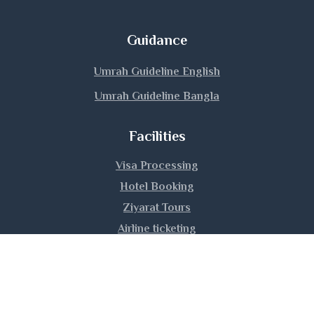
Magura
Guidance
Manikganj
Umrah Guideline English
Umrah Guideline Bangla
Meherpur
Facilities
Moulvibazar
Visa Processing
Munshiganj
Hotel Booking
Mymensingh
Ziyarat Tours
Airline ticketing
Naogaon
Umrah Training
Narail
Narayanganj