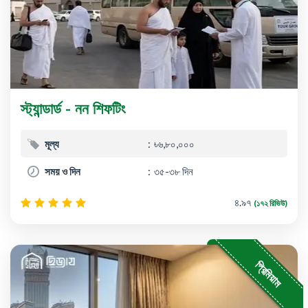
স্ট্যান্ডার্ড - নন শিফটিং
মূল্য
৳৬,৮০,০০০
সময় ও দিন
৩৫-৩৮ দিন
৪.৯৭
(১৭২ রিভিউ)
প্রিমিয়াম