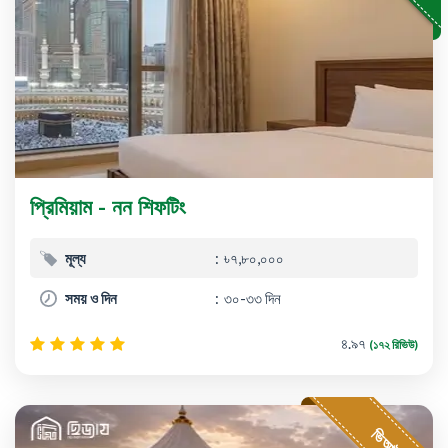
প্রিমিয়াম - নন শিফটিং
মূল্য
৳৭,৮০,০০০
সময় ও দিন
৩০-৩৩ দিন
৪.৯৭
(১৭২ রিভিউ)
ভিআইপি