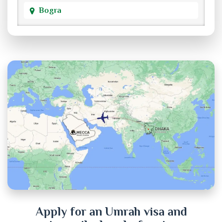
Bogra
Brahmanbaria
Chandpur
Chittagong
Chuadanga
Cox's Bazar
Cumilla
Dhaka
Dinajpur
Apply for an Umrah visa and