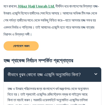
মনে রাখবেন,
দীর্ঘদিন ধরে বাংলাদেশের বিশ্বস্ত হজ্জ-
Hijaz Hajj Umrah Ltd.
উমরাহ এজেন্সি হিসেবে হাজীদের সেবা দিয়ে আসছে। আমাদের অভিজ্ঞ টিম শুরু থেকে
শেষ পর্যন্ত হাজীদের সাথে থেকে সবকিছু নিশ্চিত করে—যাতে আপনার হজ্জ সফর হয়
একদম নির্ভার ও শান্তিময়। তাই আমাদের এজেন্সি হতে পারে আপনার হজ্জ যাত্রার
নিরাপদ ও বিশ্বস্ত সঙ্গী।
যোগাযোগ করুন
হজ্জ প্যাকেজ নির্বাচন সম্পর্কিত প্রশ্নোত্তর
কীভাবে বুঝব কোনো হজ্জ এজেন্সি অনুমোদিত কিনা?
হজ্জ ও উমরাহ পরিচালনার জন্য বাংলাদেশে ধর্ম মন্ত্রণালয় থেকে অনুমোদন
নিতে হয়। তাই প্রথমেই এজেন্সির রেজিস্ট্রেশন নম্বর বা লাইসেন্স আছে
কিনা তা যাচাই করুন। সরকারি ওয়েবসাইটে অনুমোদিত এজেন্সির তালিকা