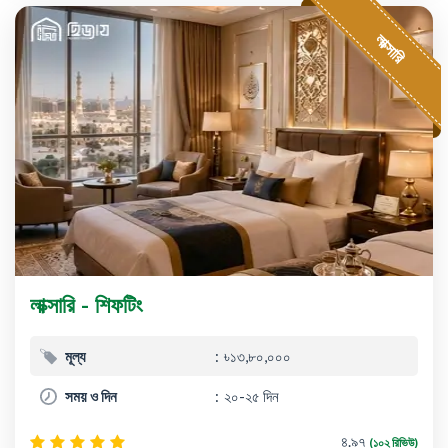
লাক্সারি
লাক্সারি - শিফটিং
মূল্য
৳১৩,৮০,০০০
সময় ও দিন
২০-২৫ দিন
৪.৯৭
(১০২ রিভিউ)