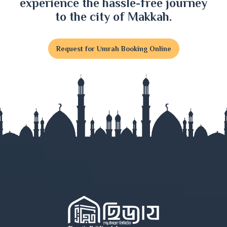
experience the hassle-free journey
Faridpur
to the city of Makkah.
Feni
Request for Umrah Booking Online
Gaibandha
Gazipur
Gopalganj
Habiganj
Jamalpur
Jessore
Jhalokati