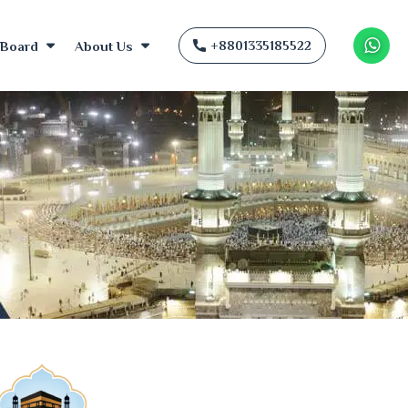
Board
About Us
+8801335185522
Wha