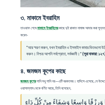
৩. মাকামে ইবরাহিম
তাওয়াফ শেষে
কাছে দুই রাকাত নামাজ আদায় করা সুন্
মাকামে ইবরাহিমের
করেন-
“আর স্মরণ করুন, যখন ইবরাহিম ও ইসমাইল কাবার ভিতগুলো উঠা
করুন। নিশ্চয় আপনি সর্বশ্রোতা, সর্বজ্ঞানী।”
(সুরা বাকারা: ১২৭
৪. জমজম কূপের কাছে
পানি শুধু পানি নয়—এটি বরকতময়। হাদিসে এসেছে, যে উদ্দেশ
জমজম কূপের
ওয়াসাল্লাম থেকে বর্ণিত আছে, তিনি বলেছেন,
عًا وَرِزْقًا وَاسِعًا وَشِفَاءً مِنْ كُلِّ دَاءٍ