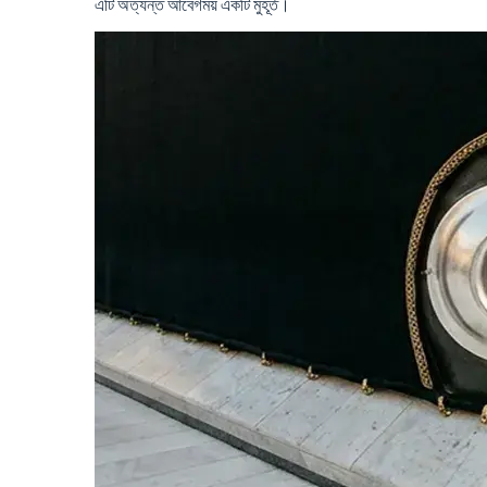
এটি অত্যন্ত আবেগময় একটি মুহূর্ত।