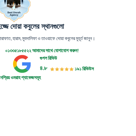
জ্জে দোয়া কবুলের স্থানগুলো
রাফাত, হারাম, মুযদালিফা ও তাওয়াফে দোয়া কবুলের মুহূর্ত জানুন।
০১৩৩৫১৮৫৫২২
আমাদের সাথে যোগাযোগ করুন!
গুগল রিভিউ
৪.৮
১৯১ রিভিউস
নপ্রিয় ওমরাহ প্যাকেজসমূহ