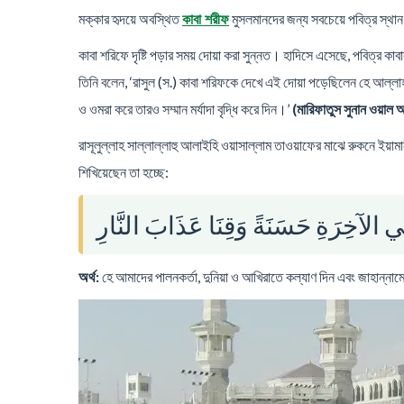
মক্কার হৃদয়ে অবস্থিত
মুসলমানদের জন্য সবচেয়ে পবিত্র স্থান।
কাবা শরীফ
কাবা শরিফে দৃষ্টি পড়ার সময় দোয়া করা সুন্নত। হাদিসে এসেছে, পবিত্র কা
তিনি বলেন, ‘রাসুল (স.) কাবা শরিফকে দেখে এই দোয়া পড়েছিলেন হে আল্লাহ!
ও ওমরা করে তারও সম্মান মর্যাদা বৃদ্ধি করে দিন।’
(মারিফাতুস সুনান ওয়াল
রাসূলুল্লাহ সাল্লাল্লাহু আলাইহি ওয়াসাল্লাম তাওয়াফের মাঝে রুকনে 
শিখিয়েছেন তা হচ্ছে:
َفِي الآخِرَةِ حَسَنَةً وَقِنَا عَذَابَ النَّارِ
অর্থ:
হে আমাদের পালনকর্তা, দুনিয়া ও আখিরাতে কল্যাণ দিন এবং জাহান্না